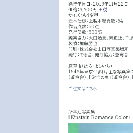
発行年月日：2019年11月22日
価格：3,300円
＋税
サイズ：A4変型
造本仕様：上製本総頁数：64
作品点数：50点
発行部数：500部
編集協力：大田通貴、東正通、千
装幀：加藤勝也
印刷：株式会社山田写真製版所
発行：でる舎、発行協力：蒼穹舎
原芳市（はら・よしいち）
1948年東京生まれ。主な写真集に
（蒼穹舎）、『常世の虫』（蒼穹舎）、
ご注文はこちら
所幸則写真集
『Einstein Romance Color』