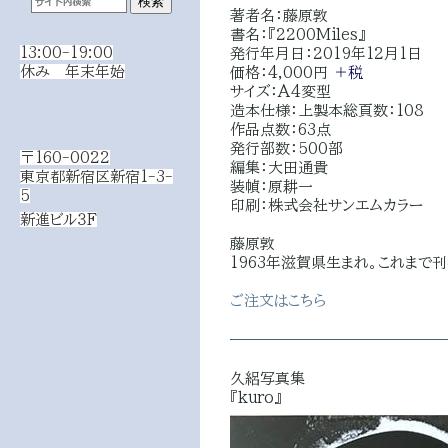
著者名：藤原敦
書名：『2200Miles』
13:00-19:00
発行年月日：2019年12月1日
休み 年末年始
価格：4,000円
＋税
サイズ：A4変型
造本仕様：上製本総頁数：108
作品点数：63点
発行部数：500部
〒160-0022
編集：大田通貴
東京都新宿区新宿1-3-
装幀：原耕一
5
印刷：株式会社サンエムカラー
新進ビル３F
藤原敦
1963年滋賀県生まれ。これまで刊
ご注文はこちら
久絽写真集
『kuro』