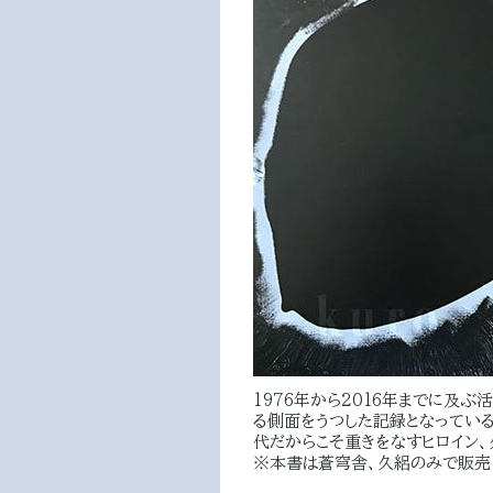
1976年から2016年までに及
る側面をうつした記録となっている
代だからこそ重きをなすヒロイン、
※本書は蒼穹舎、久絽のみで販売