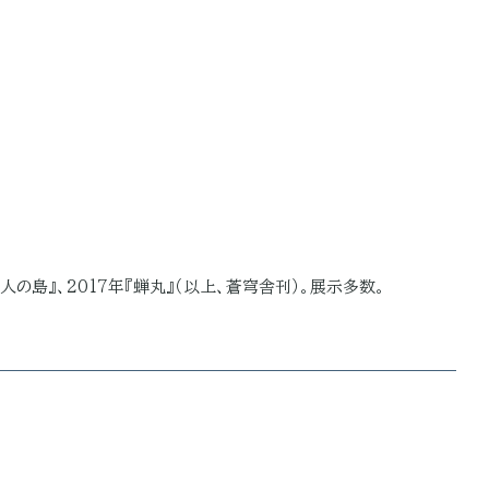
詩人の島』、2017年『蝉丸』（以上、蒼穹舎刊）。展示多数。