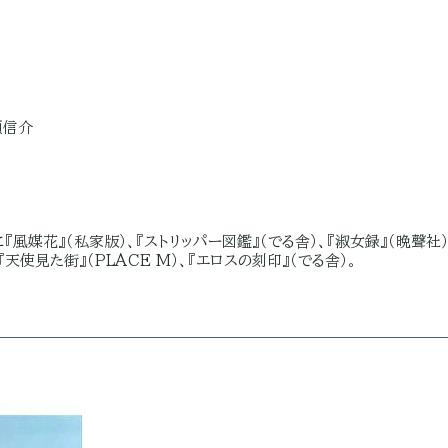
頭信介
『風媒花』（私家版）、『ストリッパー図鑑』（でる舎）、『淑女録』（晩聲社）
『天使見た街』（PLACE M）、『エロスの刻印』（でる舎）。