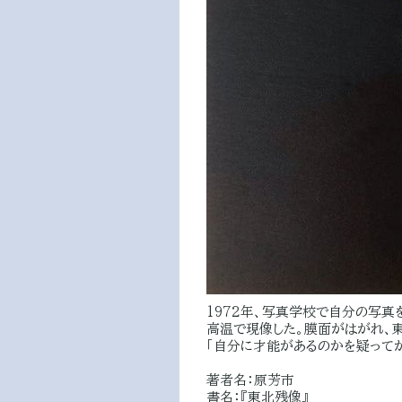
1972年、写真学校で自分の写真
高温で現像した。膜面がはがれ、東
「自分に才能があるのかを疑ってか
著者名：原芳市
書名：『東北残像』