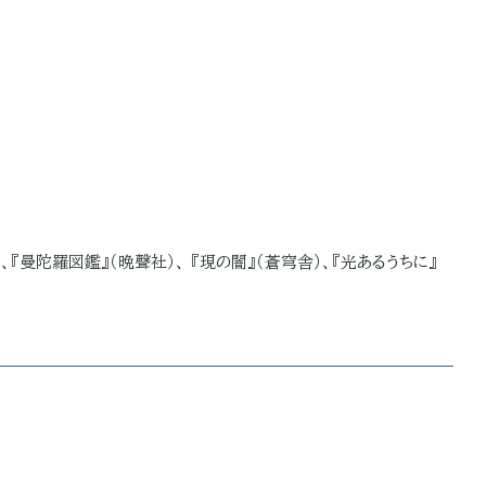
、『曼陀羅図鑑』（晩聲社）、 『現の闇』（蒼穹舎）、『光あるうちに』