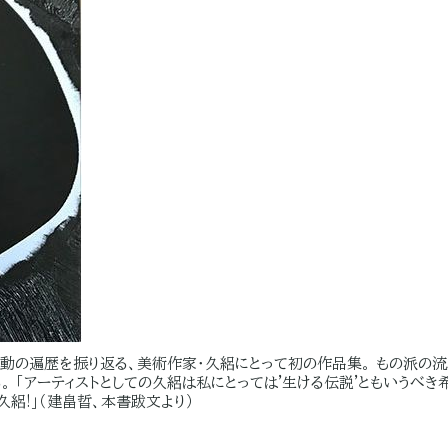
ぶ活動の遍歴を振り返る、美術作家・久絽にとって初の作品集。 もの派
。 「アーティストとしての久絽は私にとっては'生ける伝説'ともいうべき
久絽!」（建畠晢、本書跋文より）