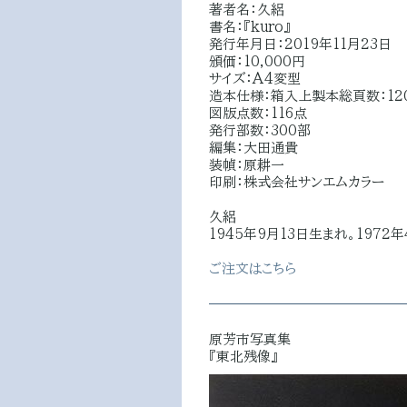
著者名：久絽
書名：『kuro』
発行年月日：2019年11月23日
頒価：10,000円
サイズ：A4変型
造本仕様：箱入上製本総頁数：12
図版点数：116点
発行部数：300部
編集：大田通貴
装幀：原耕一
印刷：株式会社サンエムカラー
久絽
1945年9月13日生まれ。197
ご注文はこちら
原芳市写真集
『東北残像』