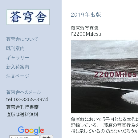
2019年出版
藤原敦写真集
『2200Miles』
蒼穹舎について
既刊案内
ギャラリー
新入荷案内
注文ページ
蒼穹舎へのメール
tel 03-3358-3974
蒼穹舎刊行書籍
直販は送料無料
藤原敦において5冊目となる本作は
記録している。 「藤原の写真行為
指し示しているのではないだろうか