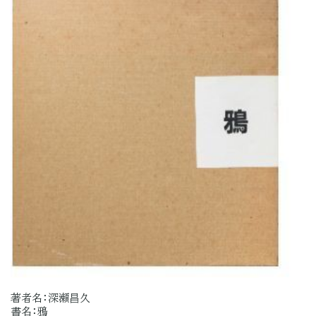
著者名：深瀬昌久
書名：鴉