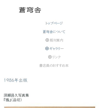
トップぺージ
蒼穹舎について
既刊案内
ギャラリー
リンク
書店員のおすすめ本
1986年出版
深瀬昌久写真集
『鴉』（品切）