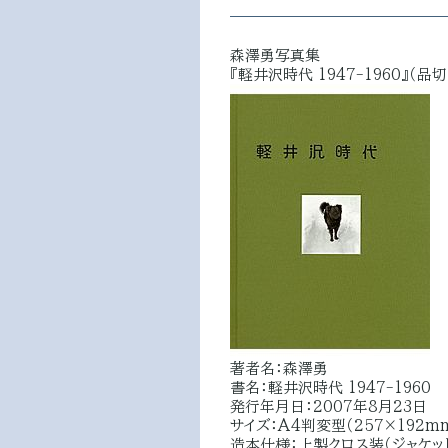
森澤勇写真集
『軽井沢時代 1947-1960』（品切
著者名：森澤勇
書名：軽井沢時代 1947-1960
発行年月日：2007年8月23日
サイズ：A4判変型（257×192m
造本仕様：上製クロス装（ジャケッ