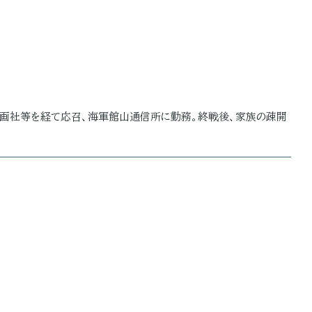
映画社等を経て応召、海軍館山通信所に勤務。終戦後、家族の疎開