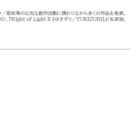
ィック／彫刻等の広汎な創作活動に携わりながら多くの作品を発表。
、『Right of Light II 《ゆきずり／YUKIZURI》』（私家版、