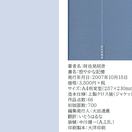
著者名：阿佐見昭彦
書名：密やかな記憶
発行年月日：2007年10月18日
価格：3,800円＋税
サイズ：A4判変型（287×230m
造本仕様：上製クロス装（ジャケッ
作品点数：66
初版部数：700
編集発行人：大田通貴
翻訳：いとうはるな
装幀：中川健一（A.I.R.）
印刷製本：大洋印刷