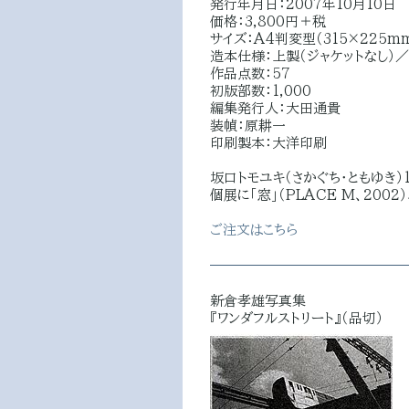
発行年月日：2007年10月10日
価格：3,800円＋税
サイズ：A4判変型（315×225m
造本仕様：上製（ジャケットなし）／
作品点数：57
初版部数：1,000
編集発行人：大田通貴
装幀：原耕一
印刷製本：大洋印刷
坂口トモユキ（さかぐち・ともゆき）
個展に「窓」（PLACE M、2002）
ご注文はこちら
新倉孝雄写真集
『ワンダフルストリート』（品切）