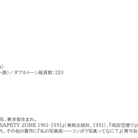
m）
ト掛）／ダブルトーン総頁数：120
9年、東京都生まれ。
ETY ZONE 1961-1991』（美術出版社、1991）、『成田空港で』
。また、その他の著作に『私の写真術――コンポラ写真ってなに？』（青弓社、