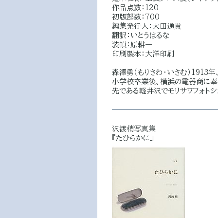
作品点数：120
初版部数：700
編集発行人：大田通貴
翻訳：いとうはるな
装幀：原耕一
印刷製本：大洋印刷
森澤勇（もりさわ・いさむ）1913
小学校卒業後、横浜の電器商に奉
先である軽井沢でモリサワフォトショ
沢渡梢写真集
『たひらかに』