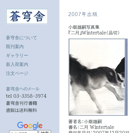
2007年出版
小畑雄嗣写真集
『二月』Wintertale（品切）
蒼穹舎について
既刊案内
ギャラリー
新入荷案内
注文ページ
蒼穹舎へのメール
tel 03-3358-3974
蒼穹舎刊行書籍
直販は送料無料
著者名：小畑雄嗣
書名：二月 Wintertale
発行年月日：2007年12月20日