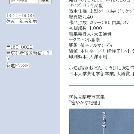
サイズ：B5判変型
造本仕様：上製クロス装（ジャケット
13:00-19:00
総頁数：140
休み 年末年始
作品点数：カラー：30、白黒：87
初版部数：1,000
編集発行人：大田通貴
テクスト：小倉崇
翻訳：郁子アルマンディ
〒160-0022
装幀：木村裕二／川崎洋子（木村
東京都新宿区新宿1-3-
印刷製本：大洋印刷
5
新進ビル３F
小畑雄嗣（おばた・ゆうじ）1962
日本大学芸術学部卒業。太陽賞、日本写
阿佐見昭彦写真集
『密やかな記憶』