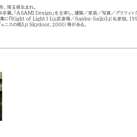
5年、埼玉県生まれ。
業。「ASAMI Design」を主宰し、建築／家具／写真／グラフ
ght of Light I 《山武斎場／Sanbu-Saijo》』（私家版、1990）
II 《ヴェニスの眼》』（Skydoor、2000）等がある。