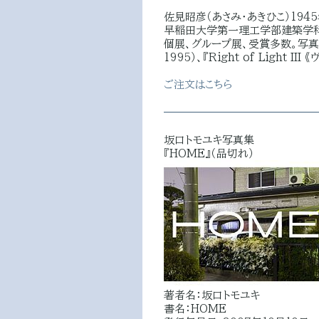
佐見昭彦（あさみ・あきひこ）194
早稲田大学第一理工学部建築学科卒
個展、グループ展、受賞多数。写真集に『Ri
1995）、『Right of Light I
ご注文はこちら
坂口トモユキ写真集
『HOME』（品切れ）
著者名：坂口トモユキ
書名：HOME