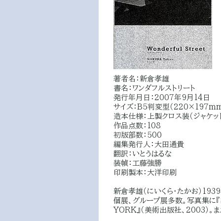
著者名：新倉孝雄
書名：ワンダフルストリート
発行年月日：2007年9月14日
サイズ：B5判変型（220×197m
造本仕様：上製クロス装（ジャケッ
作品点数：108
初版部数：500
編集発行人：大田通貴
翻訳：いとうはるな
装幀：工藤強勝
印刷製本：大洋印刷
新倉孝雄（にいくら・たかお）193
個展、グループ展多数。写真集に『SAF
YORK』（美術出版社、2003）